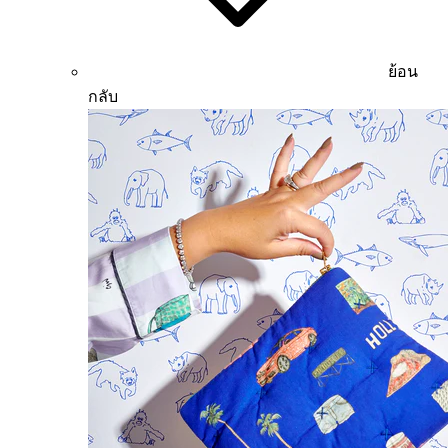
ย้อน
กลับ