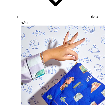
ย้อน
กลับ