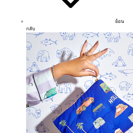
ย้อน
กลับ