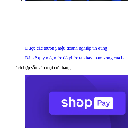
Được các thương hiệu doanh nghiệp tin dùng
Bất kể quy mô, mức độ phức tạp hay tham vọng của bạn
Tích hợp sẵn vào mọi cửa hàng