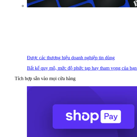
Được các thương hiệu doanh nghiệp tin dùng
Bất kể quy mô, mức độ phức tạp hay tham vọng của bạn
Tích hợp sẵn vào mọi cửa hàng