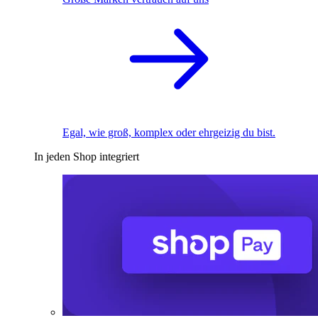
Egal, wie groß, komplex oder ehrgeizig du bist.
In jeden Shop integriert