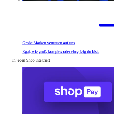
Große Marken vertrauen auf uns
Egal, wie groß, komplex oder ehrgeizig du bist.
In jeden Shop integriert