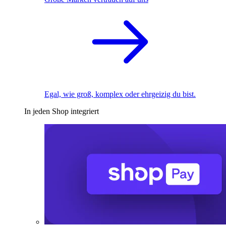
Egal, wie groß, komplex oder ehrgeizig du bist.
In jeden Shop integriert