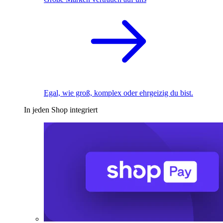
Egal, wie groß, komplex oder ehrgeizig du bist.
In jeden Shop integriert