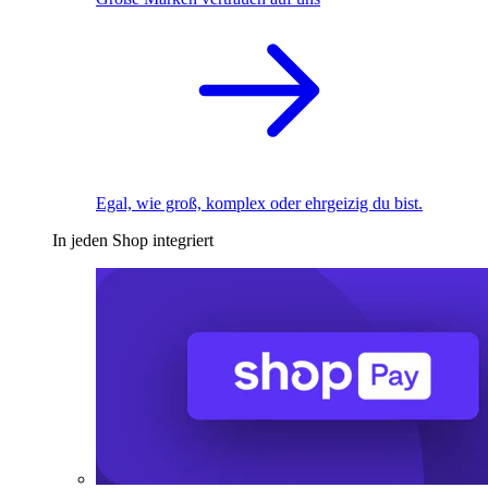
Egal, wie groß, komplex oder ehrgeizig du bist.
In jeden Shop integriert