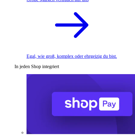
Egal, wie groß, komplex oder ehrgeizig du bist.
In jeden Shop integriert