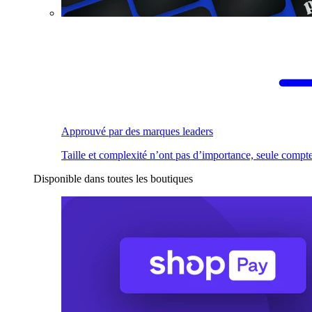
Approuvé par des marques leaders
Taille et complexité n’ont pas d’importance, seule compte
Disponible dans toutes les boutiques