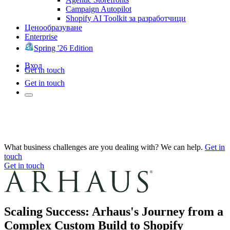
Campaign Autopilot
Shopify AI Toolkit за разработчици
Ценообразуване
Enterprise
Spring '26 Edition
Вход
Get in touch
Get in touch
What business challenges are you dealing with? We can help.
Get in
touch
Get in touch
Scaling Success: Arhaus's Journey from a
Complex Custom Build to Shopify