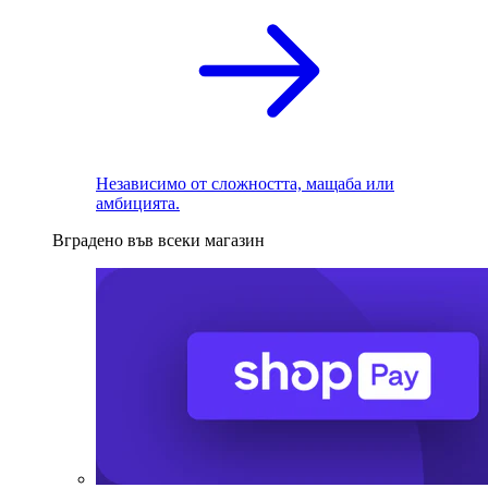
Независимо от сложността, мащаба или
амбицията.
Вградено във всеки магазин