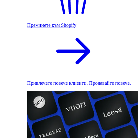
Преминете към Shopify
Привлечете повече клиенти. Продавайте повече.