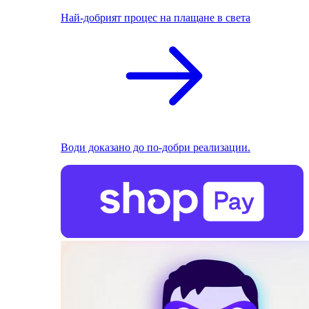
Най-добрият процес на плащане в света
Води доказано до по-добри реализации.