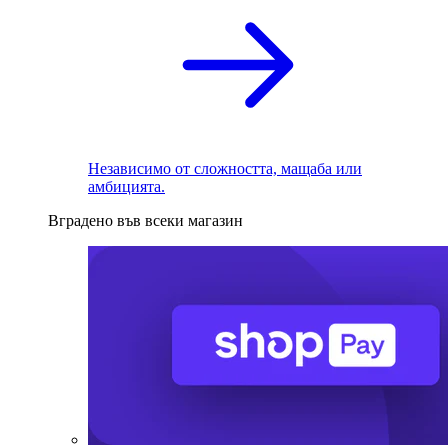
Независимо от сложността, мащаба или
амбицията.
Вградено във всеки магазин