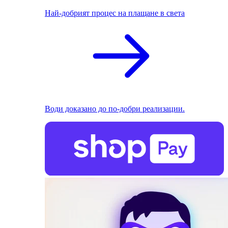
Най-добрият процес на плащане в света
Води доказано до по-добри реализации.