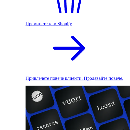
Преминете към Shopify
Привлечете повече клиенти. Продавайте повече.