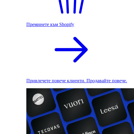
Преминете към Shopify
Привлечете повече клиенти. Продавайте повече.