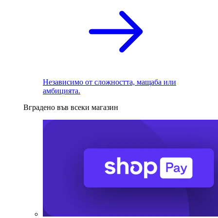
Независимо от сложността, мащаба или
амбицията.
Вградено във всеки магазин