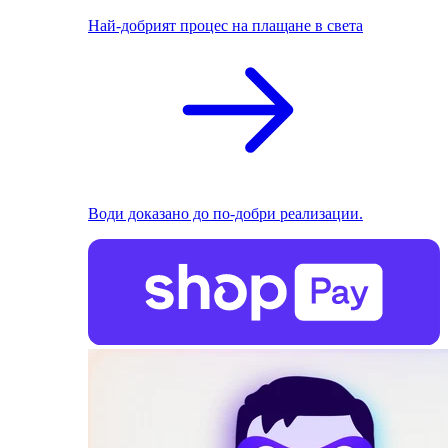
Най-добрият процес на плащане в света
Води доказано до по-добри реализации.