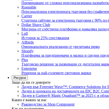
Преминаване от сложна персонализирана разработка
Ruggable
Персонализира електронната търговия без графичен
Carrier
Стартира сайтове за електронна търговия с 90% по-б
Dollar Shave Club
Мигрира от собствена платформа и намалява разход
Lull
История за 25% спестявания
Allbirds
Омниканалната реализация се увеличава рязко
Shopify
Платформа за предприемачи и малки и средни пред
Plus
Търговско решение за развиващи се дигитални мар
Enterprise
Решения за най-големите световни марки
Ресурси
Защо да ни се доверите
Лидер във Forrester Wave™: Commerce Solutions for 
Лидер в оценката на доставчиците на IDC B2C Comme
Лидер в Gartner® Magic Quadrant™ за 2025 г. в обла
Какво е важно за нас
Ръководство за Shop Component
Как ви подкрепяме