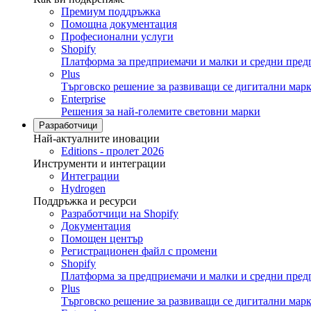
Премиум поддръжка
Помощна документация
Професионални услуги
Shopify
Платформа за предприемачи и малки и средни пред
Plus
Търговско решение за развиващи се дигитални мар
Enterprise
Решения за най-големите световни марки
Разработчици
Най-актуалните иновации
Editions - пролет 2026
Инструменти и интеграции
Интеграции
Hydrogen
Поддръжка и ресурси
Разработчици на Shopify
Документация
Помощен център
Регистрационен файл с промени
Shopify
Платформа за предприемачи и малки и средни пред
Plus
Търговско решение за развиващи се дигитални мар