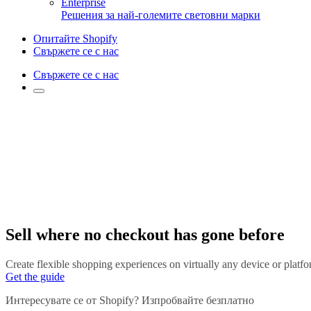
Enterprise
Решения за най-големите световни марки
Опитайте Shopify
Свържете се с нас
Свържете се с нас
Sell where no checkout has gone before
Create flexible shopping experiences on virtually any device or platf
Get the guide
Интересувате се от Shopify? Изпробвайте безплатно