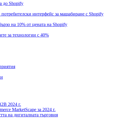
 до Shopify
 потребителски интерфейс за мащабиране с Shopify
ързо на 10% от цената на Shopify
ите за технологии с 40%
приятия
ки
B2B 2024 г.
rce MarketScape за 2024 г.
стта на дигиталната търговия