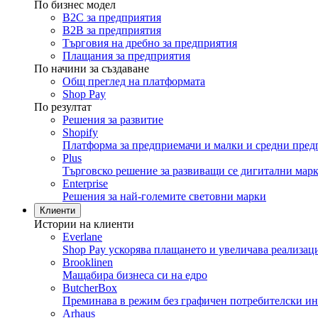
По бизнес модел
B2C за предприятия
B2B за предприятия
Търговия на дребно за предприятия
Плащания за предприятия
По начини за създаване
Общ преглед на платформата
Shop Pay
По резултат
Решения за развитие
Shopify
Платформа за предприемачи и малки и средни пред
Plus
Търговско решение за развиващи се дигитални мар
Enterprise
Решения за най-големите световни марки
Клиенти
Истории на клиенти
Everlane
Shop Pay ускорява плащането и увеличава реализац
Brooklinen
Мащабира бизнеса си на едро
ButcherBox
Преминава в режим без графичен потребителски и
Arhaus