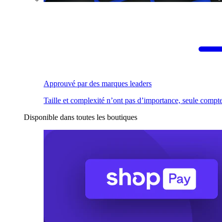
Approuvé par des marques leaders
Taille et complexité n’ont pas d’importance, seule compte
Disponible dans toutes les boutiques