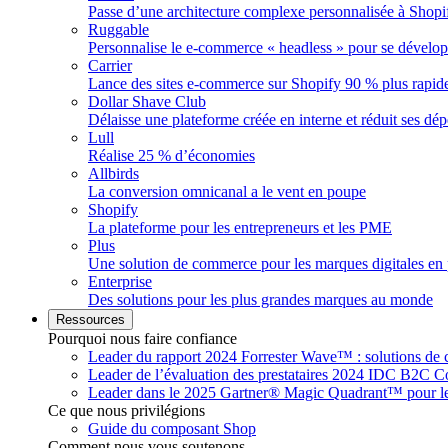
Passe d’une architecture complexe personnalisée à Shopi
Ruggable
Personnalise le e-commerce « headless » pour se dévelo
Carrier
Lance des sites e-commerce sur Shopify 90 % plus rapid
Dollar Shave Club
Délaisse une plateforme créée en interne et réduit ses dé
Lull
Réalise 25 % d’économies
Allbirds
La conversion omnicanal a le vent en poupe
Shopify
La plateforme pour les entrepreneurs et les PME
Plus
Une solution de commerce pour les marques digitales en 
Enterprise
Des solutions pour les plus grandes marques au monde
Ressources
Pourquoi nous faire confiance
Leader du rapport 2024 Forrester Wave™ : solutions d
Leader de l’évaluation des prestataires 2024 IDC B2C
Leader dans le 2025 Gartner® Magic Quadrant™ pour 
Ce que nous privilégions
Guide du composant Shop
Comment nous vous soutenons