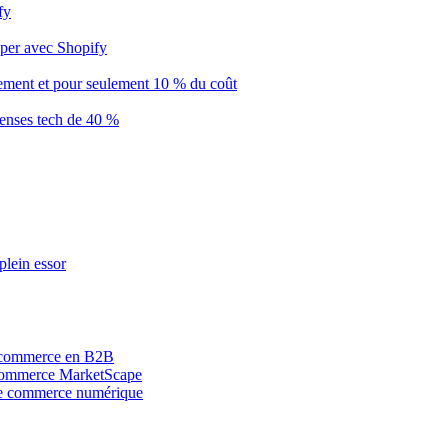
fy
pper avec Shopify
ement et pour seulement 10 % du coût
penses tech de 40 %
plein essor
e commerce en B2B
 Commerce MarketScape
le commerce numérique