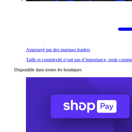
Approuvé par des marques leaders
Taille et complexité n’ont pas d’importance, seule compte
Disponible dans toutes les boutiques