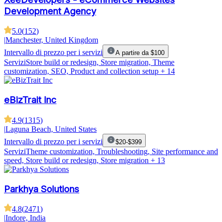
Development Agency
5.0
(
152
)
|
Manchester, United Kingdom
Intervallo di prezzo per i servizi
A partire da $100
Servizi
Store build or redesign, Store migration, Theme
customization, SEO, Product and collection setup
+ 14
eBizTrait Inc
4.9
(
1315
)
|
Laguna Beach, United States
Intervallo di prezzo per i servizi
$20-$399
Servizi
Theme customization, Troubleshooting, Site performance and
speed, Store build or redesign, Store migration
+ 13
Parkhya Solutions
4.8
(
2471
)
|
Indore, India