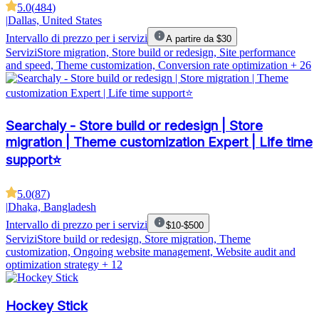
5.0
(
484
)
|
Dallas, United States
Intervallo di prezzo per i servizi
A partire da $30
Servizi
Store migration, Store build or redesign, Site performance
and speed, Theme customization, Conversion rate optimization
+ 26
Searchaly - Store build or redesign | Store
migration | Theme customization Expert | Life time
support⭐
5.0
(
87
)
|
Dhaka, Bangladesh
Intervallo di prezzo per i servizi
$10-$500
Servizi
Store build or redesign, Store migration, Theme
customization, Ongoing website management, Website audit and
optimization strategy
+ 12
Hockey Stick