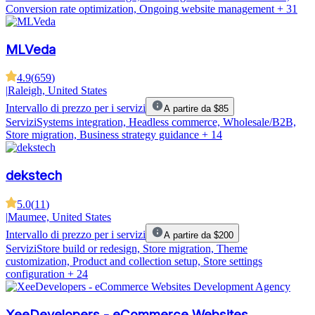
Conversion rate optimization, Ongoing website management
+ 31
MLVeda
4.9
(
659
)
|
Raleigh, United States
Intervallo di prezzo per i servizi
A partire da $85
Servizi
Systems integration, Headless commerce, Wholesale/B2B,
Store migration, Business strategy guidance
+ 14
dekstech
5.0
(
11
)
|
Maumee, United States
Intervallo di prezzo per i servizi
A partire da $200
Servizi
Store build or redesign, Store migration, Theme
customization, Product and collection setup, Store settings
configuration
+ 24
XeeDevelopers - eCommerce Websites