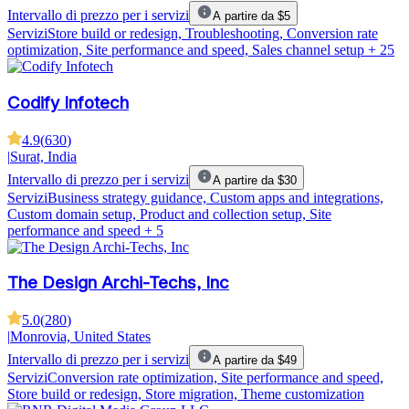
Intervallo di prezzo per i servizi
A partire da $5
Servizi
Store build or redesign, Troubleshooting, Conversion rate
optimization, Site performance and speed, Sales channel setup
+ 25
Codify Infotech
4.9
(
630
)
|
Surat, India
Intervallo di prezzo per i servizi
A partire da $30
Servizi
Business strategy guidance, Custom apps and integrations,
Custom domain setup, Product and collection setup, Site
performance and speed
+ 5
The Design Archi-Techs, Inc
5.0
(
280
)
|
Monrovia, United States
Intervallo di prezzo per i servizi
A partire da $49
Servizi
Conversion rate optimization, Site performance and speed,
Store build or redesign, Store migration, Theme customization