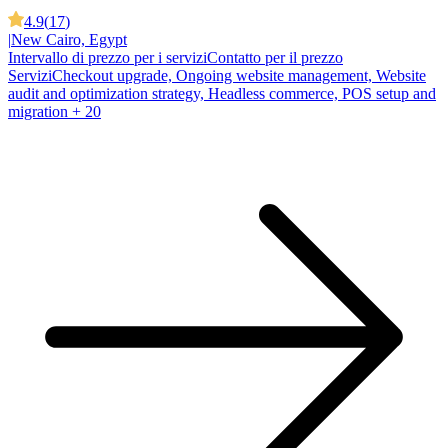
4.9
(
17
)
|
New Cairo, Egypt
Intervallo di prezzo per i servizi
Contatto per il prezzo
Servizi
Checkout upgrade, Ongoing website management, Website
audit and optimization strategy, Headless commerce, POS setup and
migration
+ 20