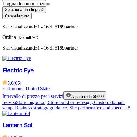
Lingua di comunicazione
Seleziona una lingua
Cancella tutto
Stai visualizzando
1 - 16 di 5189
partner
Ordina
Stai visualizzando
1 - 16 di 5189
partner
Electric Eye
5.0
(
65
)
|
Columbus, United States
Intervallo di prezzo per i servizi
A partire da $5000
Servizi
Store migration, Store build or redesign, Custom domain
setup, Business strategy guidance, Site performance and speed
+ 8
Lantern Sol