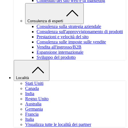
Contenuto del sito web e di marketing
Consulenza di esperti
Consulenza sulla strategia aziendale
Consulenza sull'approvvigionamento di prodotti
Prestazioni e velocità del sito
Consulenza sulle imposte sulle vendite
Vendita all'ingrosso/B2B
Espansione internazionale
Sviluppo del prodotto
Località
Stati Uniti
Canada
India
Regno Unito
Australia
Germania
Francia
Italia
Visualizza tutte le località dei partner