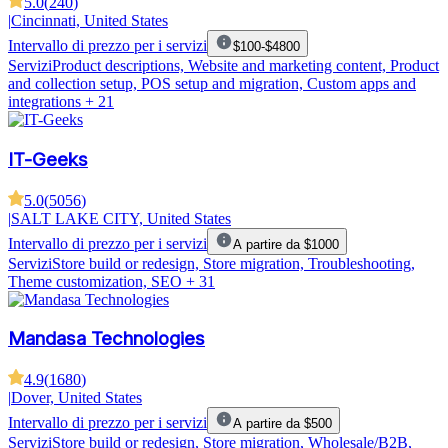
5.0
(
240
)
|
Cincinnati, United States
Intervallo di prezzo per i servizi
$100-$4800
Servizi
Product descriptions, Website and marketing content, Product
and collection setup, POS setup and migration, Custom apps and
integrations
+ 21
IT-Geeks
5.0
(
5056
)
|
SALT LAKE CITY, United States
Intervallo di prezzo per i servizi
A partire da $1000
Servizi
Store build or redesign, Store migration, Troubleshooting,
Theme customization, SEO
+ 31
Mandasa Technologies
4.9
(
1680
)
|
Dover, United States
Intervallo di prezzo per i servizi
A partire da $500
Servizi
Store build or redesign, Store migration, Wholesale/B2B,