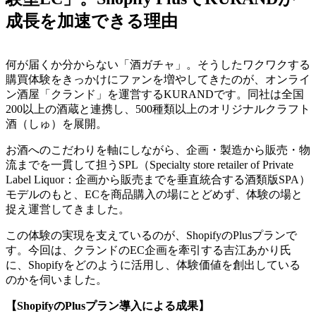
成長を加速できる理由
何が届くか分からない「酒ガチャ」。そうしたワクワクする
購買体験をきっかけにファンを増やしてきたのが、オンライ
ン酒屋「クランド」を運営するKURANDです。同社は全国
200以上の酒蔵と連携し、500種類以上のオリジナルクラフト
酒（しゅ）を展開。
お酒へのこだわりを軸にしながら、企画・製造から販売・物
流までを一貫して担うSPL（Specialty store retailer of Private
Label Liquor：企画から販売までを垂直統合する酒類版SPA）
モデルのもと、ECを商品購入の場にとどめず、体験の場と
捉え運営してきました。
この体験の実現を支えているのが、ShopifyのPlusプランで
す。今回は、クランドのEC企画を牽引する吉江あかり氏
に、Shopifyをどのように活用し、体験価値を創出している
のかを伺いました。
【ShopifyのPlusプラン導入による成果】