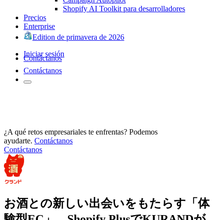
Shopify AI Toolkit para desarrolladores
Precios
Enterprise
Edition de primavera de 2026
Iniciar sesión
Contáctanos
Contáctanos
¿A qué retos empresariales te enfrentas? Podemos
ayudarte.
Contáctanos
Contáctanos
お酒との新しい出会いをもたらす「体
験型EC」。Shopify PlusでKURANDが