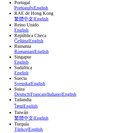
Portugal
Português
|
English
RAE de Hong Kong
繁體中文
|
English
Reino Unido
English
República Checa
Čeština
|
English
Rumania
Romanian
|
English
Singapur
English
Sudáfrica
English
Suecia
Svenska
|
English
Suiza
Deutsch
|
Français
|
Italiano
|
English
Tailandia
ไทย
|
English
Taiwán
繁體中文
|
English
Turquía
Türkçe
|
English