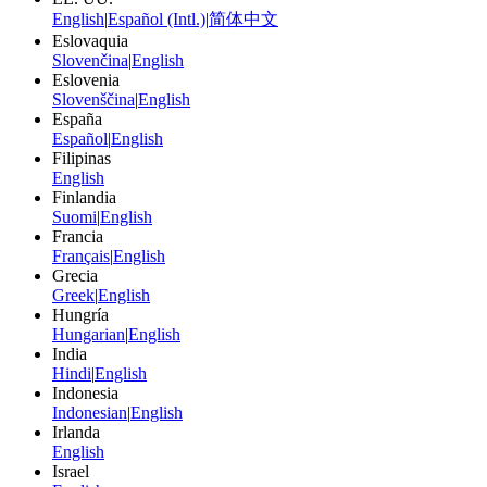
English
|
Español (Intl.)
|
简体中文
Eslovaquia
Slovenčina
|
English
Eslovenia
Slovenščina
|
English
España
Español
|
English
Filipinas
English
Finlandia
Suomi
|
English
Francia
Français
|
English
Grecia
Greek
|
English
Hungría
Hungarian
|
English
India
Hindi
|
English
Indonesia
Indonesian
|
English
Irlanda
English
Israel