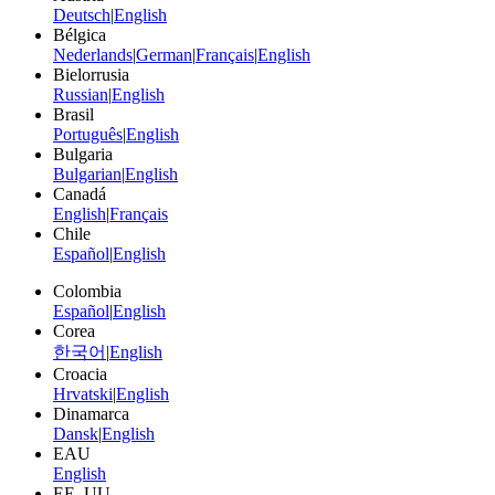
Deutsch
|
English
Bélgica
Nederlands
|
German
|
Français
|
English
Bielorrusia
Russian
|
English
Brasil
Português
|
English
Bulgaria
Bulgarian
|
English
Canadá
English
|
Français
Chile
Español
|
English
Colombia
Español
|
English
Corea
한국어
|
English
Croacia
Hrvatski
|
English
Dinamarca
Dansk
|
English
EAU
English
EE. UU.