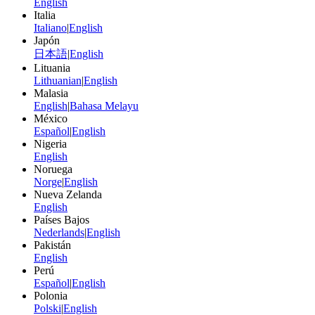
English
Italia
Italiano
|
English
Japón
日本語
|
English
Lituania
Lithuanian
|
English
Malasia
English
|
Bahasa Melayu
México
Español
|
English
Nigeria
English
Noruega
Norge
|
English
Nueva Zelanda
English
Países Bajos
Nederlands
|
English
Pakistán
English
Perú
Español
|
English
Polonia
Polski
|
English