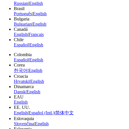
Russian
|
English
Brasil
Português
|
English
Bulgaria
Bulgarian
|
English
Canadá
English
|
Français
Chile
Español
|
English
Colombia
Español
|
English
Corea
한국어
|
English
Croacia
Hrvatski
|
English
Dinamarca
Dansk
|
English
EAU
English
EE. UU.
English
|
Español (Intl.)
|
简体中文
Eslovaquia
Slovenčina
|
English
Eslovenia