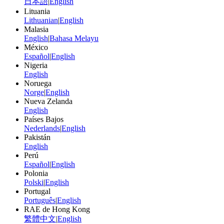
日本語
|
English
Lituania
Lithuanian
|
English
Malasia
English
|
Bahasa Melayu
México
Español
|
English
Nigeria
English
Noruega
Norge
|
English
Nueva Zelanda
English
Países Bajos
Nederlands
|
English
Pakistán
English
Perú
Español
|
English
Polonia
Polski
|
English
Portugal
Português
|
English
RAE de Hong Kong
繁體中文
|
English