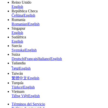
Reino Unido
English
República Checa
Čeština
|
English
Rumania
Romanian
|
English
Singapur
English
Sudáfrica
English
Suecia
Svenska
|
English
Suiza
Deutsch
|
Français
|
Italiano
|
English
Tailandia
ไทย
|
English
Taiwán
繁體中文
|
English
Turquía
Türkçe
|
English
Vietnam
Tiếng Việt
|
English
Términos del Servicio