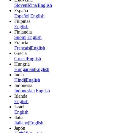
Slovenščina
|
English
España
Español
|
English
Filipinas
English
Finlandia
Suomi
|
English
Francia
Français
|
English
Grecia
Greek
|
English
Hungría
Hungarian
|
English
India
Hindi
|
English
Indonesia
Indonesian
|
English
Irlanda
English
Israel
English
Italia
Italiano
|
English
Japón