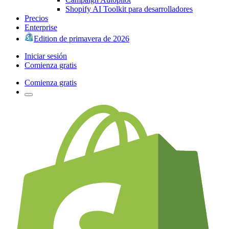
Shopify AI Toolkit para desarrolladores
Precios
Enterprise
Edition de primavera de 2026
Iniciar sesión
Comienza gratis
Comienza gratis