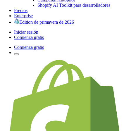
Shopify AI Toolkit para desarrolladores
Precios
Enterprise
Edition de primavera de 2026
Iniciar sesión
Comienza gratis
Comienza gratis