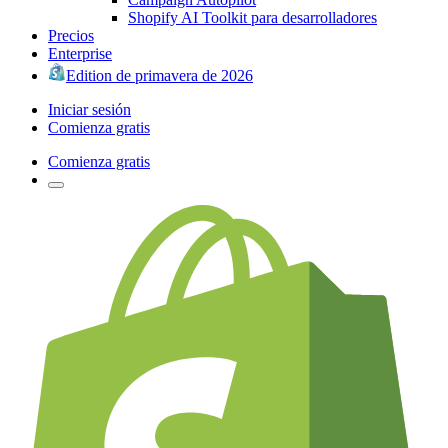
Shopify AI Toolkit para desarrolladores
Precios
Enterprise
Edition de primavera de 2026
Iniciar sesión
Comienza gratis
Comienza gratis