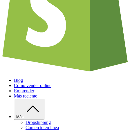
Blog
Cómo vender online
Emprender
Más reciente
Más
Dropshipping
Comercio en línea