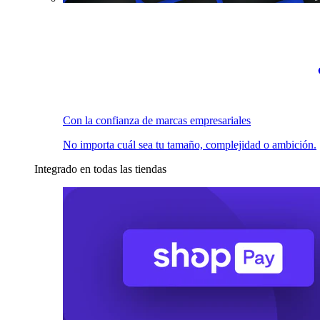
Con la confianza de marcas empresariales
No importa cuál sea tu tamaño, complejidad o ambición.
Integrado en todas las tiendas