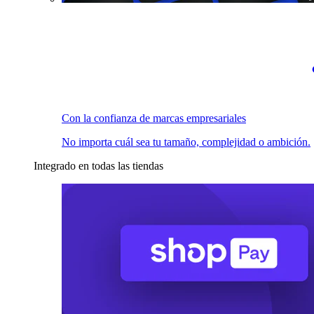
Con la confianza de marcas empresariales
No importa cuál sea tu tamaño, complejidad o ambición.
Integrado en todas las tiendas