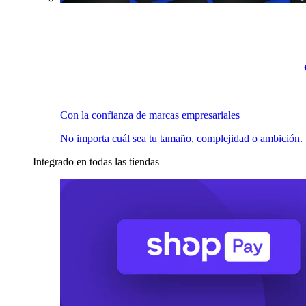
Con la confianza de marcas empresariales
No importa cuál sea tu tamaño, complejidad o ambición.
Integrado en todas las tiendas