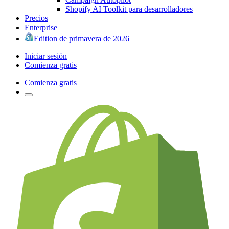
Shopify AI Toolkit para desarrolladores
Precios
Enterprise
Edition de primavera de 2026
Iniciar sesión
Comienza gratis
Comienza gratis