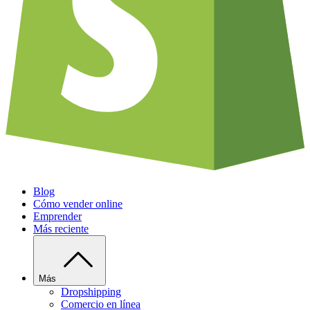
Blog
Cómo vender online
Emprender
Más reciente
Más
Dropshipping
Comercio en línea