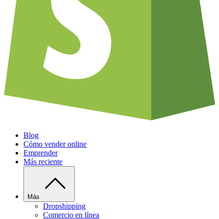
Blog
Cómo vender online
Emprender
Más reciente
Más
Dropshipping
Comercio en línea