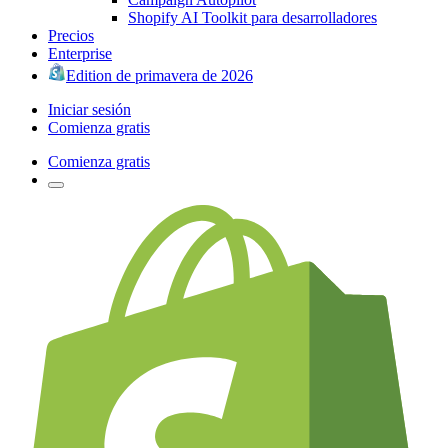
Shopify AI Toolkit para desarrolladores
Precios
Enterprise
Edition de primavera de 2026
Iniciar sesión
Comienza gratis
Comienza gratis