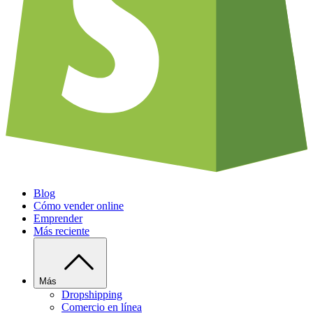
Blog
Cómo vender online
Emprender
Más reciente
Más
Dropshipping
Comercio en línea