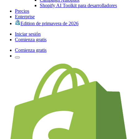
Shopify AI Toolkit para desarrolladores
Precios
Enterprise
Edition de primavera de 2026
Iniciar sesión
Comienza gratis
Comienza gratis