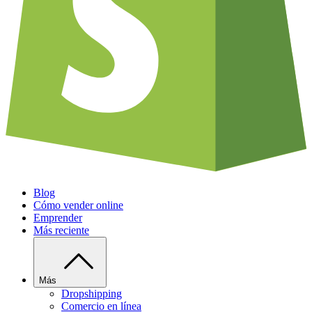
Blog
Cómo vender online
Emprender
Más reciente
Más
Dropshipping
Comercio en línea