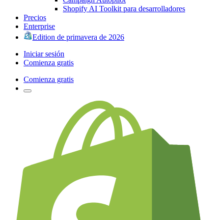
Shopify AI Toolkit para desarrolladores
Precios
Enterprise
Edition de primavera de 2026
Iniciar sesión
Comienza gratis
Comienza gratis