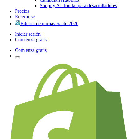
Shopify AI Toolkit para desarrolladores
Precios
Enterprise
Edition de primavera de 2026
Iniciar sesión
Comienza gratis
Comienza gratis