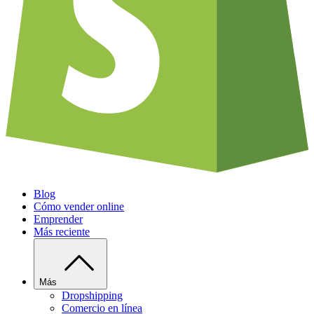
Blog
Cómo vender online
Emprender
Más reciente
Más
Dropshipping
Comercio en línea