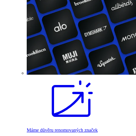
Máme důvěru renomovaných značek