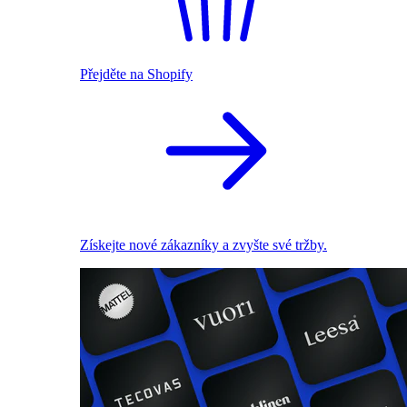
Přejděte na Shopify
Získejte nové zákazníky a zvyšte své tržby.