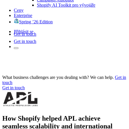
Shopify AI Toolkit pro vývojáře
Ceny
Enterprise
Spring ’26 Edition
Přihlásit se
Get in touch
Get in touch
What business challenges are you dealing with? We can help.
Get in
touch
Get in touch
How Shopify helped APL achieve
seamless scalability and international