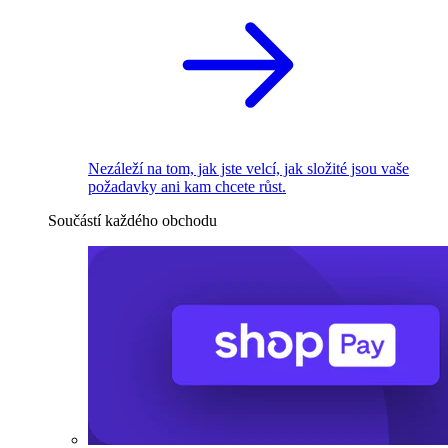
Nezáleží na tom, jak jste velcí, jak složité jsou vaše
požadavky ani kam chcete růst.
Součástí každého obchodu