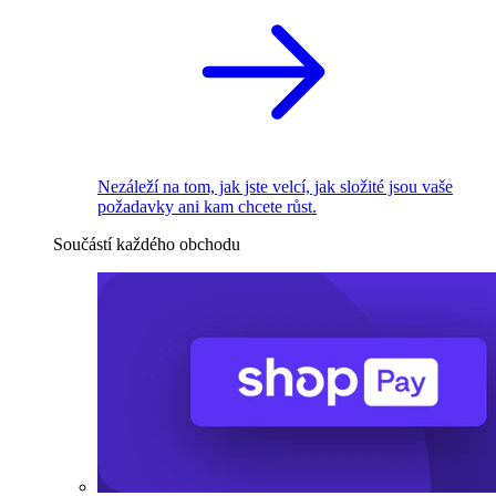
Nezáleží na tom, jak jste velcí, jak složité jsou vaše
požadavky ani kam chcete růst.
Součástí každého obchodu