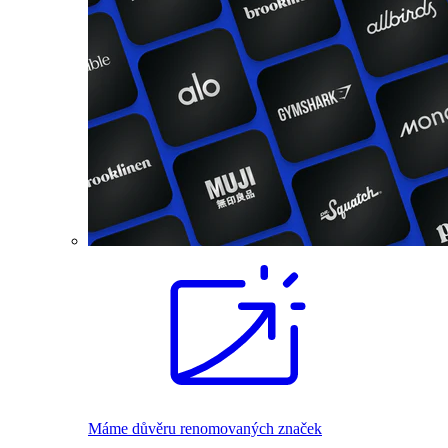
Máme důvěru renomovaných značek