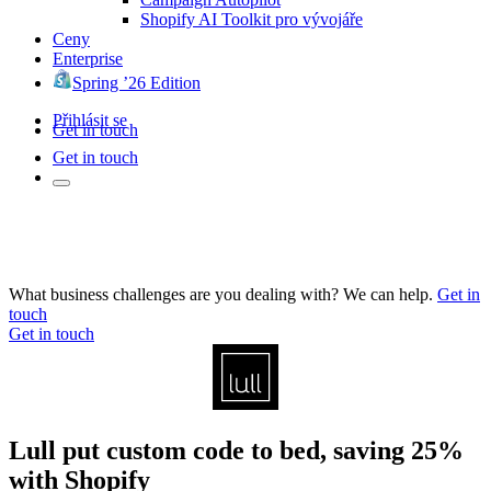
Shopify AI Toolkit pro vývojáře
Ceny
Enterprise
Spring ’26 Edition
Přihlásit se
Get in touch
Get in touch
What business challenges are you dealing with? We can help.
Get in
touch
Get in touch
Lull put custom code to bed, saving 25%
with Shopify