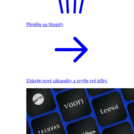
Přejděte na Shopify
Získejte nové zákazníky a zvyšte své tržby.