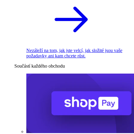
Nezáleží na tom, jak jste velcí, jak složité jsou vaše
požadavky ani kam chcete růst.
Součástí každého obchodu