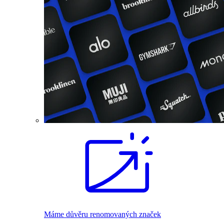
Máme důvěru renomovaných značek