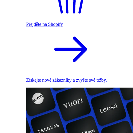
Přejděte na Shopify
Získejte nové zákazníky a zvyšte své tržby.