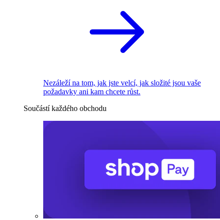
Nezáleží na tom, jak jste velcí, jak složité jsou vaše
požadavky ani kam chcete růst.
Součástí každého obchodu