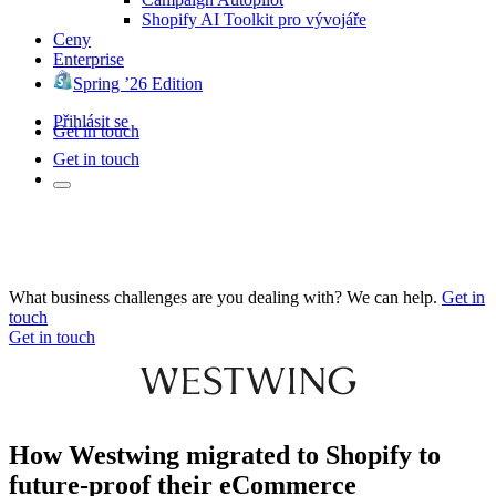
Shopify AI Toolkit pro vývojáře
Ceny
Enterprise
Spring ’26 Edition
Přihlásit se
Get in touch
Get in touch
What business challenges are you dealing with? We can help.
Get in
touch
Get in touch
How Westwing migrated to Shopify to
future-proof their eCommerce