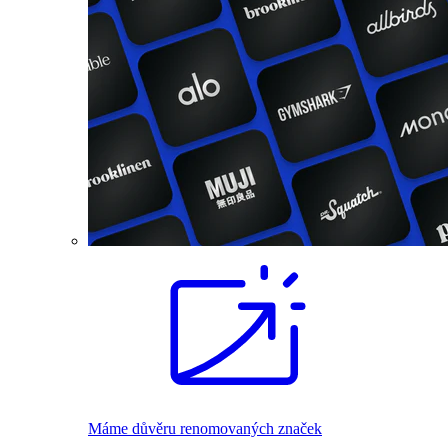
Máme důvěru renomovaných značek