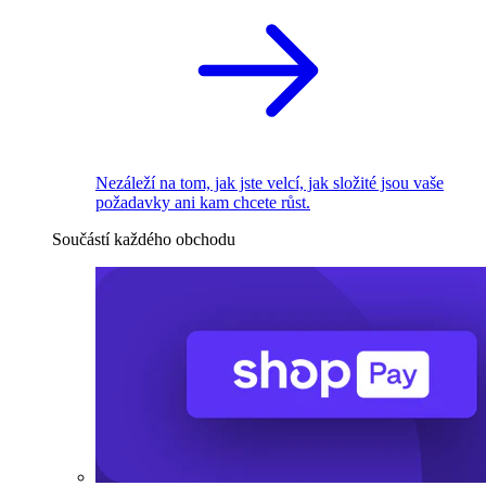
Nezáleží na tom, jak jste velcí, jak složité jsou vaše
požadavky ani kam chcete růst.
Součástí každého obchodu