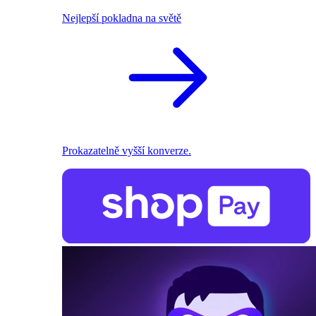
Nejlepší pokladna na světě
Prokazatelně vyšší konverze.