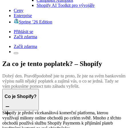
Campaign Autopilot
Shopify AI Toolkit pro vývojáře
Ceny
Enterprise
Spring ’26 Edition
Přihlásit se
Začít zdarma
Začít zdarma
Za co je tento poplatek? – Shopify
Dobrý den. Pravděpodobně jste tu proto, že jste na svém bankovním
výpisu našli nějaký poplatek a zajímá vás, o co se jedná. Tady se
vám pokusíme pomoct tuto záhadu vyřešit.
Co je Shopify?
Shopify je přední vícekanálová komerční platforma, kterou
využívají miliony online obchodů po celém světě. Mnoho z těchto
obchodů používá službu Shopify Payments k přijímání plateb