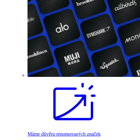
Máme důvěru renomovaných značek