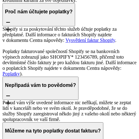
kreditními kartami za své objednávky.
Proč nám účtujete poplatky?
Shopify si za poskytování těchto služeb účtuje poplatky za
předplatné. Další informace o fakturách Shopify najdete
v dokumentu Centra nápovědy:
Vysvětlení faktur Shopify
.
Poplatky fakturované společností Shopify se na bankovních
výpisech zobrazují jako SHOPIFY* 123456789, přičemž toto
devítimístné číslo faktury je pro každou fakturu jiné. Další informace
o poplatcích Shopify najdete v dokumentu Centra nápovědy:
Poplatky
).
Nepřipadá vám to povědomé?
Pokud vám výše uvedené informace nic neříkají, můžete se zeptat
lidí v kanceláři nebo ve svém okolí. Je pravděpodobné, že se do
služby Shopify zaregistroval někdo jiný z vašeho okolí nebo některý
spolupracovník ve vaší firmě.
Můžeme na tyto poplatky dostat fakturu?