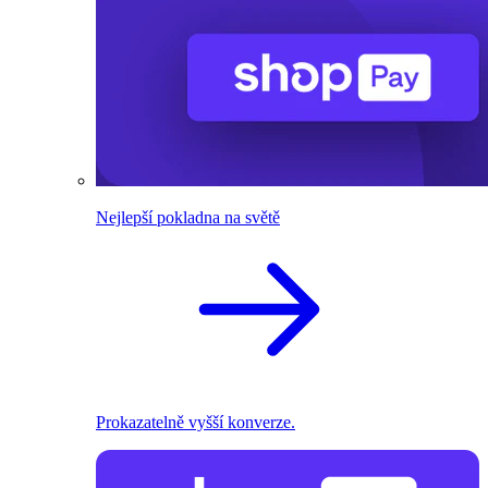
Nejlepší pokladna na světě
Prokazatelně vyšší konverze.