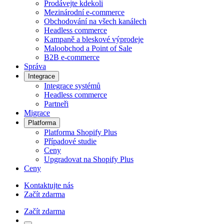
Prodávejte kdekoli
Mezinárodní e-commerce
Obchodování na všech kanálech
Headless commerce
Kampaně a bleskové výprodeje
Maloobchod a Point of Sale
B2B e‑commerce
Správa
Integrace
Integrace systémů
Headless commerce
Partneři
Migrace
Platforma
Platforma Shopify Plus
Případové studie
Ceny
Upgradovat na Shopify Plus
Ceny
Kontaktujte nás
Začít zdarma
Začít zdarma