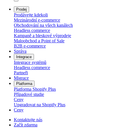
Prodej
Prodávejte kdekoli
Mezinárodní e-commerce
Obchodování na všech kanálech
Headless commerce
Kampaně a bleskové výprodeje
Maloobchod a Point of Sale
B2B e‑commerce
Správa
Integrace
Integrace systémů
Headless commerce
Partneři
Migrace
Platforma
Platforma Shopify Plus
Případové studie
Ceny
Upgradovat na Shopify Plus
Ceny
Kontaktujte nás
Začít zdarma