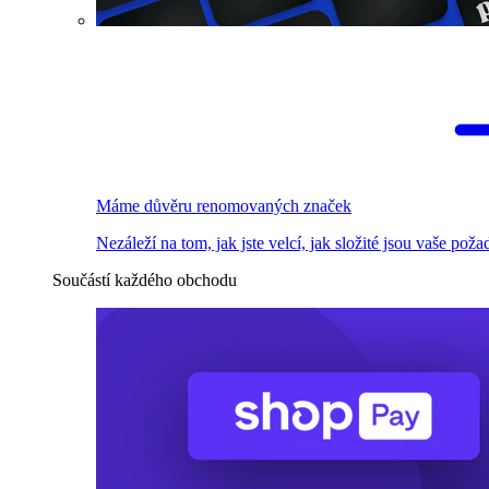
Máme důvěru renomovaných značek
Nezáleží na tom, jak jste velcí, jak složité jsou vaše pož
Součástí každého obchodu