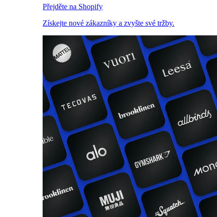
Přejděte na Shopify
Získejte nové zákazníky a zvyšte své tržby.