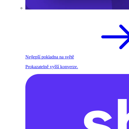
Nejlepší pokladna na světě
Prokazatelně vyšší konverze.