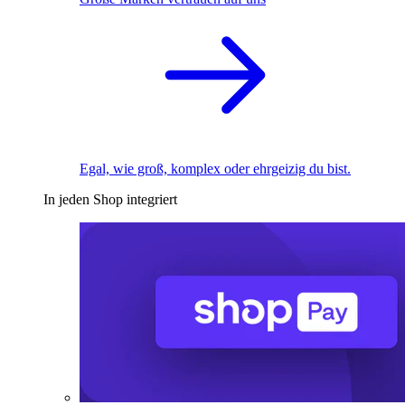
Egal, wie groß, komplex oder ehrgeizig du bist.
In jeden Shop integriert