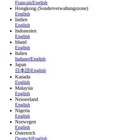
Français
|
English
Hongkong (Sonderverwaltungszone)
English
Indien
English
Indonesien
English
Irland
English
Italien
Italiano
|
English
Japan
日本語
|
English
Kanada
English
Malaysia
English
Neuseeland
English
Nigeria
English
Norwegen
English
Österreich
Deutsch
|
English