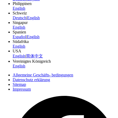
Philippinen
English
Schweiz
Deutsch
|
English
Singapur
English
Spanien
Español
|
English
Südafrika
English
USA
English
|
简体中文
Vereinigtes Königreich
English
Allgemeine Geschäfts- bedingungen
Datenschutz erklärung
Sitemap
Impressum