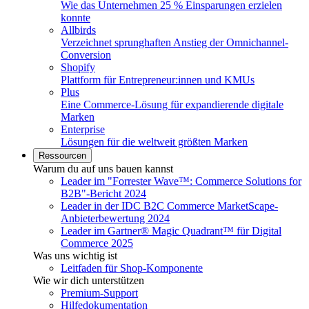
Wie das Unternehmen 25 % Einsparungen erzielen
konnte
Allbirds
Verzeichnet sprunghaften Anstieg der Omnichannel-
Conversion
Shopify
Plattform für Entrepreneur:innen und KMUs
Plus
Eine Commerce-Lösung für expandierende digitale
Marken
Enterprise
Lösungen für die weltweit größten Marken
Ressourcen
Warum du auf uns bauen kannst
Leader im "Forrester Wave™: Commerce Solutions for
B2B"-Bericht 2024
Leader in der IDC B2C Commerce MarketScape-
Anbieterbewertung 2024
Leader im Gartner® Magic Quadrant™ für Digital
Commerce 2025
Was uns wichtig ist
Leitfaden für Shop-Komponente
Wie wir dich unterstützen
Premium-Support
Hilfedokumentation