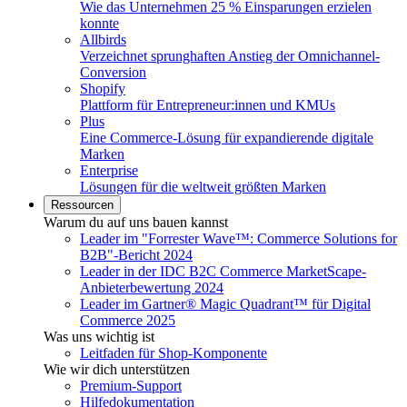
Wie das Unternehmen 25 % Einsparungen erzielen
konnte
Allbirds
Verzeichnet sprunghaften Anstieg der Omnichannel-
Conversion
Shopify
Plattform für Entrepreneur:innen und KMUs
Plus
Eine Commerce-Lösung für expandierende digitale
Marken
Enterprise
Lösungen für die weltweit größten Marken
Ressourcen
Warum du auf uns bauen kannst
Leader im "Forrester Wave™: Commerce Solutions for
B2B"-Bericht 2024
Leader in der IDC B2C Commerce MarketScape-
Anbieterbewertung 2024
Leader im Gartner® Magic Quadrant™ für Digital
Commerce 2025
Was uns wichtig ist
Leitfaden für Shop-Komponente
Wie wir dich unterstützen
Premium-Support
Hilfedokumentation