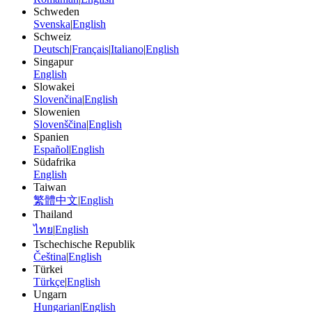
Schweden
Svenska
|
English
Schweiz
Deutsch
|
Français
|
Italiano
|
English
Singapur
English
Slowakei
Slovenčina
|
English
Slowenien
Slovenščina
|
English
Spanien
Español
|
English
Südafrika
English
Taiwan
繁體中文
|
English
Thailand
ไทย
|
English
Tschechische Republik
Čeština
|
English
Türkei
Türkçe
|
English
Ungarn
Hungarian
|
English