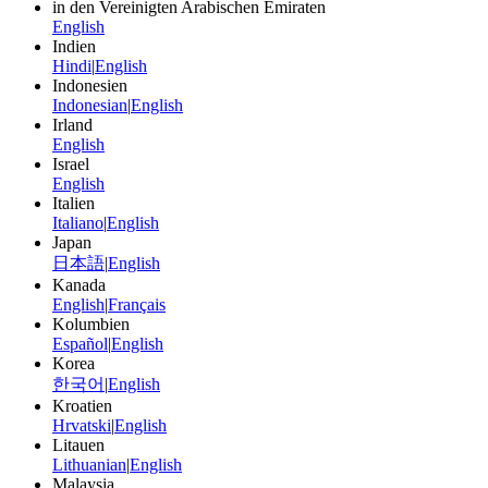
in den Vereinigten Arabischen Emiraten
English
Indien
Hindi
|
English
Indonesien
Indonesian
|
English
Irland
English
Israel
English
Italien
Italiano
|
English
Japan
日本語
|
English
Kanada
English
|
Français
Kolumbien
Español
|
English
Korea
한국어
|
English
Kroatien
Hrvatski
|
English
Litauen
Lithuanian
|
English
Malaysia