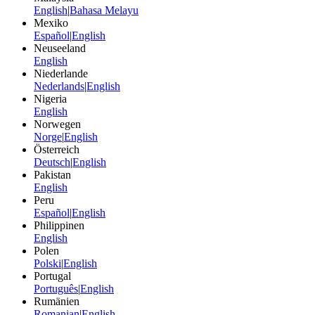
English
|
Bahasa Melayu
Mexiko
Español
|
English
Neuseeland
English
Niederlande
Nederlands
|
English
Nigeria
English
Norwegen
Norge
|
English
Österreich
Deutsch
|
English
Pakistan
English
Peru
Español
|
English
Philippinen
English
Polen
Polski
|
English
Portugal
Português
|
English
Rumänien
Romanian
|
English