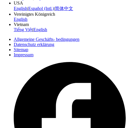
USA
English
|
Español (Intl.)
|
简体中文
Vereinigtes Königreich
English
Vietnam
Tiếng Việt
|
English
Allgemeine Geschäfts- bedingungen
Datenschutz erklärung
Sitemap
Impressum