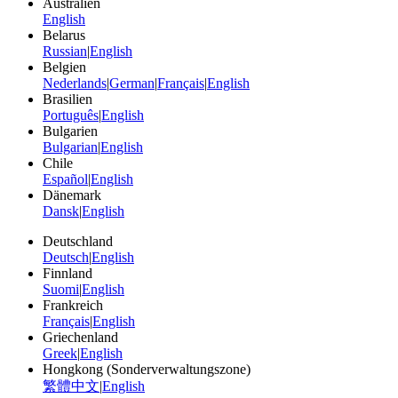
Australien
English
Belarus
Russian
|
English
Belgien
Nederlands
|
German
|
Français
|
English
Brasilien
Português
|
English
Bulgarien
Bulgarian
|
English
Chile
Español
|
English
Dänemark
Dansk
|
English
Deutschland
Deutsch
|
English
Finnland
Suomi
|
English
Frankreich
Français
|
English
Griechenland
Greek
|
English
Hongkong (Sonderverwaltungszone)
繁體中文
|
English