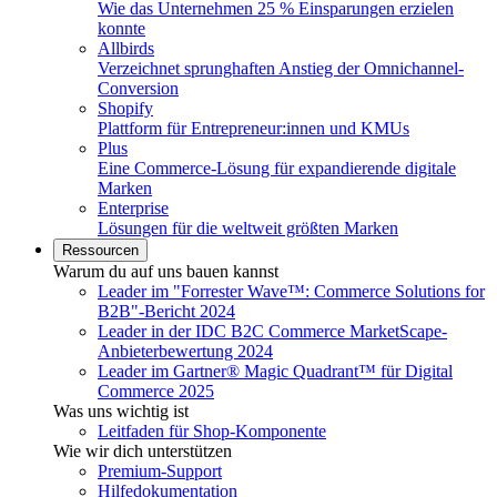
Wie das Unternehmen 25 % Einsparungen erzielen
konnte
Allbirds
Verzeichnet sprunghaften Anstieg der Omnichannel-
Conversion
Shopify
Plattform für Entrepreneur:innen und KMUs
Plus
Eine Commerce-Lösung für expandierende digitale
Marken
Enterprise
Lösungen für die weltweit größten Marken
Ressourcen
Warum du auf uns bauen kannst
Leader im "Forrester Wave™: Commerce Solutions for
B2B"-Bericht 2024
Leader in der IDC B2C Commerce MarketScape-
Anbieterbewertung 2024
Leader im Gartner® Magic Quadrant™ für Digital
Commerce 2025
Was uns wichtig ist
Leitfaden für Shop-Komponente
Wie wir dich unterstützen
Premium-Support
Hilfedokumentation