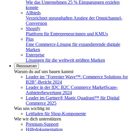
Wie das Unternehmen 25 % Einsparungen erzielen
konnte
Allbirds
Verzeichnet sprunghaften Anstieg der Omnichannel-
Conversion
Shopify
Plattform für Entrepreneur:innen und KMUs
Plus
Eine Commerce-Lösung für expandierende digitale
Marken
Enterprise
Lösungen für die weltweit größten Marken
Ressourcen
Warum du auf uns bauen kannst
Leader im "Forrester Wave™: Commerce Solutions for
B2B"-Bericht 2024
Leader in der IDC B2C Commerce MarketScape-
Anbieterbewertung 2024
Leader im Gartner® Magic Quadrant™ für Digital
Commerce 2025
Was uns wichtig ist
Leitfaden für Shop-Komponente
Wie wir dich unterstützen
Premium-Support
Hilfedokumentation