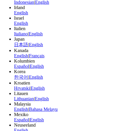
Indonesian
|
English
Irland
English
Israel
English
Italien
Italiano
|
English
Japan
日本語
|
English
Kanada
English
|
Français
Kolumbien
Español
|
English
Korea
한국어
|
English
Kroatien
Hrvatski
|
English
Litauen
Lithuanian
|
English
Malaysia
English
|
Bahasa Melayu
Mexiko
Español
|
English
Neuseeland
English