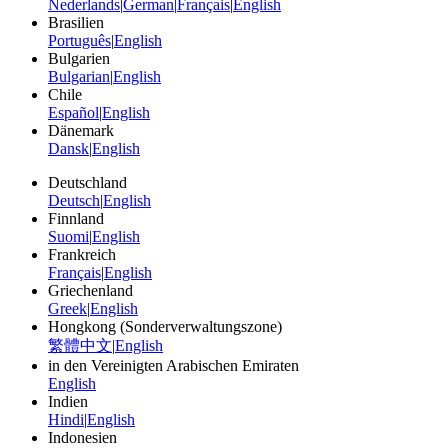
Nederlands
|
German
|
Français
|
English
Brasilien
Português
|
English
Bulgarien
Bulgarian
|
English
Chile
Español
|
English
Dänemark
Dansk
|
English
Deutschland
Deutsch
|
English
Finnland
Suomi
|
English
Frankreich
Français
|
English
Griechenland
Greek
|
English
Hongkong (Sonderverwaltungszone)
繁體中文
|
English
in den Vereinigten Arabischen Emiraten
English
Indien
Hindi
|
English
Indonesien