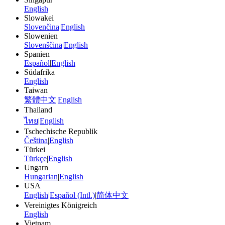
English
Slowakei
Slovenčina
|
English
Slowenien
Slovenščina
|
English
Spanien
Español
|
English
Südafrika
English
Taiwan
繁體中文
|
English
Thailand
ไทย
|
English
Tschechische Republik
Čeština
|
English
Türkei
Türkçe
|
English
Ungarn
Hungarian
|
English
USA
English
|
Español (Intl.)
|
简体中文
Vereinigtes Königreich
English
Vietnam