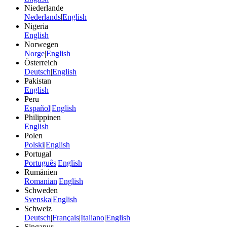
Niederlande
Nederlands
|
English
Nigeria
English
Norwegen
Norge
|
English
Österreich
Deutsch
|
English
Pakistan
English
Peru
Español
|
English
Philippinen
English
Polen
Polski
|
English
Portugal
Português
|
English
Rumänien
Romanian
|
English
Schweden
Svenska
|
English
Schweiz
Deutsch
|
Français
|
Italiano
|
English
Singapur