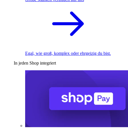
Egal, wie groß, komplex oder ehrgeizig du bist.
In jeden Shop integriert