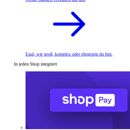
Egal, wie groß, komplex oder ehrgeizig du bist.
In jeden Shop integriert