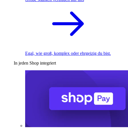
Egal, wie groß, komplex oder ehrgeizig du bist.
In jeden Shop integriert